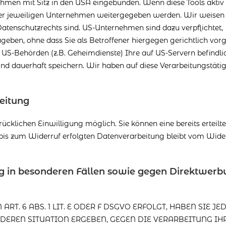
hmen mit Sitz in den USA eingebunden. Wenn diese Tools aktiv 
er jeweiligen Unternehmen weitergegeben werden. Wir weisen
-Datenschutzrechts sind. US-Unternehmen sind dazu verpflichtet,
eben, ohne dass Sie als Betroffener hiergegen gerichtlich vor
 US-Behörden (z.B. Geheimdienste) Ihre auf US-Servern befindli
 dauerhaft speichern. Wir haben auf diese Verarbeitungstätig
eitung
cklichen Einwilligung möglich. Sie können eine bereits erteilte
 bis zum Widerruf erfolgten Datenverarbeitung bleibt vom Wide
g in besonderen Fällen sowie gegen Direktwerb
. 6 ABS. 1 LIT. E ODER F DSGVO ERFOLGT, HABEN SIE JE
NDEREN SITUATION ERGEBEN, GEGEN DIE VERARBEITUNG IH