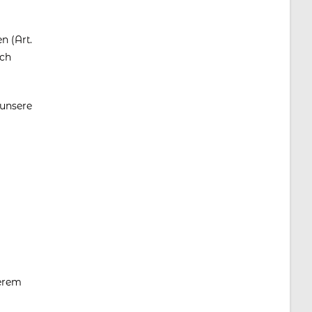
n (Art.
rch
 unsere
serem