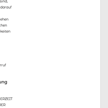
sind,
 darauf
gehen
chen
keiten
rruf
ung
DERZEIT
RER