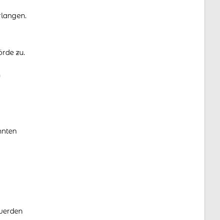
rlangen.
rde zu.
n
nnten
 werden